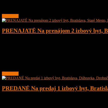
Nachádza sa na 2. poschodí 12
Čítať ďalej
PRENAJATÉ Na prenájom 2 izbový byt, Bra
2
1
58 m²
Prenajaté
Na prenájom pekný a vybavený rekonštruovaný 2 izbový byt, Bratisla
Prenájom je krátkodobý do 30.09.2026.
Byt je o celkovej
Čítať ďalej
PREDANÉ Na predaj 1 izbový byt, Bratisl
1
1
31 m²
Predané
PREDANÉ