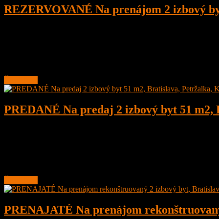
REZERVOVANÉ Na prenájom 2 izbový byt pr
2
1
65 m²
650
€
/ Mesiac
Na prenájom 2 izbový byt priestranný, 65 m2, Bratislava, Staré Mesto
Byt sa nachádza na 1. poschodí 5 poschodového tehlového bytového
Čítať ďalej
PREDANÉ Na predaj 2 izbový byt 51 m2, Br
2
1
51 m²
Predané
Na predaj 2 izbový byt, 51 m2, po čiastočnej rekonštrukcii, Bratislava
Jedná sa o špecifický bytový dom, ktorý sa nachádza medzi panelo
Čítať ďalej
PRENAJATÉ Na prenájom rekonštruovaný 2 i