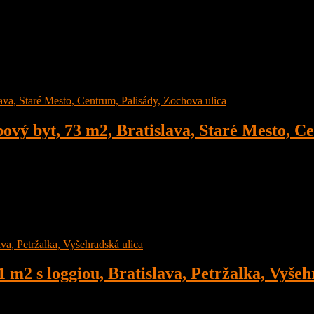
va, Ružinov, Trenčianska ulica v príjemnej lokalite širšieho centra (N
 byt, 73 m2, Bratislava, Staré Mesto, Ce
, po rekonštrukcii, na 4. poschodí, Bratislava, Staré Mesto, Centru
2 s loggiou, Bratislava, Petržalka, Vyšeh