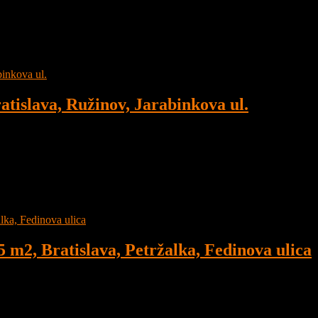
Vyšehradská ulica, s veľkou loggiou.
islava, Ružinov, Jarabinkova ul.
ostavba JARABINKY s veľkým balkónom, parkovacím miestom v podzemn
2, Bratislava, Petržalka, Fedinova ulica
 Bratislava, Petržalka, Fedinova ulica, orientovaný na východ.