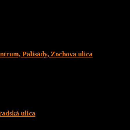
ivy)
ntrum, Palisády, Zochova ulica
m, Palisády, Zochova ulica
radská ulica