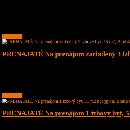
2
1
58 m²
Prenajaté
Na prenájom 2 izbový byt, 58 m2 po kompletnej rekonštrukcii, Bratisla
Nachádza na 3. poschodí s
Čítať ďalej
PRENAJATÉ Na prenájom zariadený 3 izbový
3
1
73 m²
Prenajaté
BEZ PROVÍZIE – Na prenájom kompletne zariadený 3 izbový byt, 73 m2
Byt
Čítať ďalej
PRENAJATÉ Na prenájom 1 izbový byt, 51 m
1
1
51 m²
Prenajaté