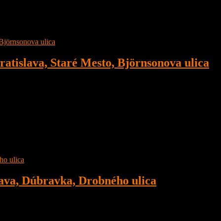
tislava, Staré Mesto, Björnsonova ulica
va, Staré Mesto, Širšie centrum, Björnsonova ulica
ava, Dúbravka, Drobného ulica