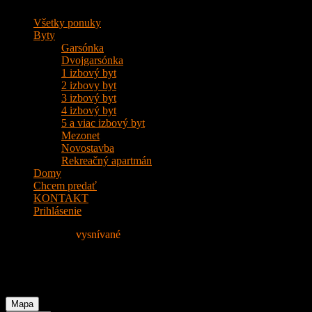
Všetky ponuky
Byty
Garsónka
Dvojgarsónka
1 izbový byt
2 izbovy byt
3 izbový byt
4 izbový byt
5 a viac izbový byt
Mezonet
Novostavba
Rekreačný apartmán
Domy
Chcem predať
KONTAKT
Prihlásenie
Nájdite si svoje
vysnívané
Bývanie!
Byt
Mapa