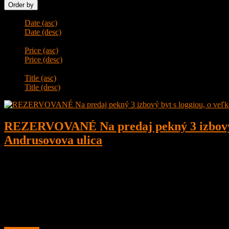
Order by
Date (asc)
Date (desc)
Price (asc)
Price (desc)
Title (asc)
Title (desc)
REZERVOVANÉ Na predaj pekný 3 izbový byt
Andrusovova ulica
3
1
68,25 m²
246.000
€
REZERVOVANÉ
Na predaj pekný 3 izbový byt s loggiou, o veľkosti 68,25 m2, čiastoč
Andrusovova ulica je v kľudnej príjemnej