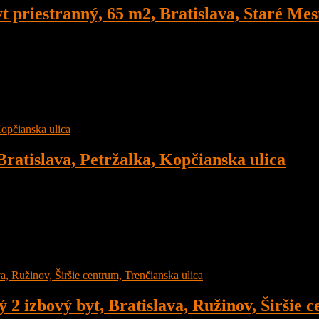
iestranný, 65 m2, Bratislava, Staré Mesto
, Širšie centrum, Šancova ulica
atislava, Petržalka, Kopčianska ulica
, Petržalka, Kopčianska ulica č. 86
vými domami
zbový byt, Bratislava, Ružinov, Širšie ce