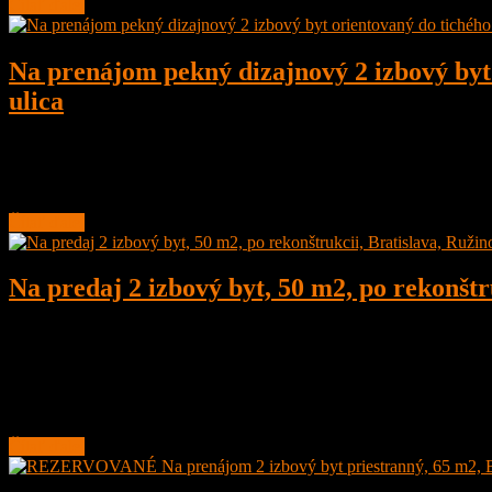
Čítať ďalej
Na prenájom pekný dizajnový 2 izbový byt 
ulica
2
1
63 m²
640
€
/ Mesiac
Na prenájom pekný dizajnový 2 izbový byt orientovaný do tichého dv
Čítať ďalej
Na predaj 2 izbový byt, 50 m2, po rekonštr
2
1
50 m²
193.500
€
Na predaj 2 izbový byt, 50 m2, po rekonštrukcii, Bratislava, Ružinov
Byt sa nachádza v tehlovom bytovom dome na začiatku Trnávky,
Čítať ďalej