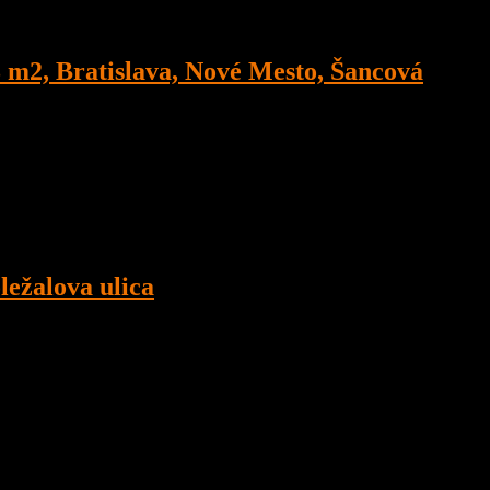
3 m2, Bratislava, Nové Mesto, Šancová
e centrum, medzi Trnavským mýtom
ležalova ulica