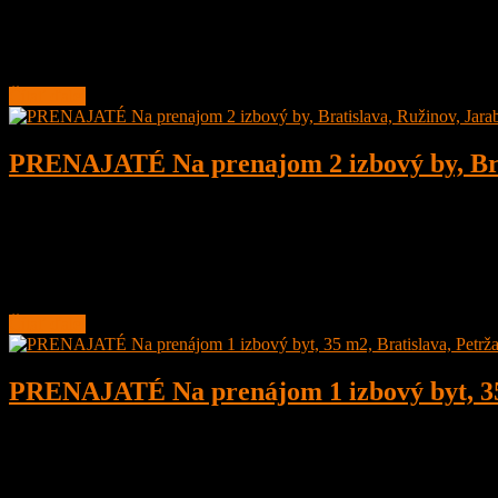
Na prenájom priestranný 1 izbový byt, 51 m2, Bratislava, Petržalka, 
Byt má čistú podlahovú plochu 45,5 m2 + 5,5 m2
Čítať ďalej
PRENAJATÉ Na prenajom 2 izbový by, Brat
2
1
58 m²
Prenajaté
Na prenájom 2 izbový byt, Bratislava, Ružinov, Jarabinkova, Nov
Byt je priestranný o celkovej
Čítať ďalej
PRENAJATÉ Na prenájom 1 izbový byt, 35 m
1
1
35 m²
Prenajaté
REZERVOVANÉ
Na prenájom 1 izbový byt, o veľkosti 35 m2, kompletná rekonštrukcia,