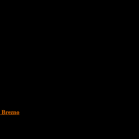
va, Dúbravka, Drobného ulica
u prerobenia
. Brezno
 o veľkosti 1891 m2 v obci Šumiac, okres Brezno, pod Kráľovou Hoľ