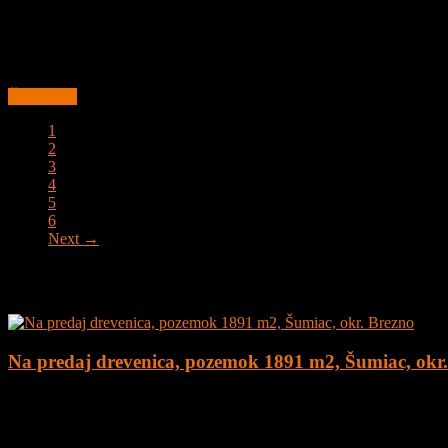
Na predaj 1 izbový byt, po staršej čiastočnej rekonštrukcii, Bratisla
Byt je vhodný na rekonštrukciu podľa vlastných predstáv s možnosťo
Čítať ďalej
1
2
3
4
5
6
Next →
Najnovšie ponuky
Na predaj drevenica, pozemok 1891 m2, Šumiac, okr
4
1
160 m²
179.000
€
Na predaj kompletne zrekonštruovaná drevenica na peknom pozemku