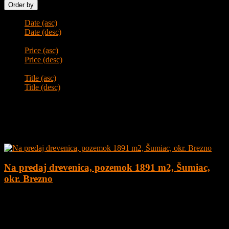
Order by
Date (asc)
Date (desc)
Price (asc)
Price (desc)
Title (asc)
Title (desc)
Prepáčte!
Žiadne ponuky nezodpovedajú zadaným kritériám.
Najnovšie ponuky
Na predaj drevenica, pozemok 1891 m2, Šumiac,
okr. Brezno
4
1
160 m²
179.000
€
Na predaj kompletne zrekonštruovaná drevenica na peknom
pozemku o veľkosti 1891 m2 v obci Šumiac, okres Brezno, pod