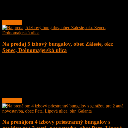
Kráľovou Hoľou.
Lokalita obce sa nachádza v
Čítať ďalej
Na predaj 5 izbový bungalov, obec Zálesie, okr.
Senec, Dolnomajerská ulica
5
2
135 m²
377.000
€
Na predaj novostavba 5 izbový rodinný dom – bungalov, obec
Zálesie, Dolnomajerská ulica, okr. Senec s tepelným čerpadlom.
Dom sa nachádza v tichej ulici.
Rodinný
Čítať ďalej
Na prenájom 4 izbový priestranný bungalov s