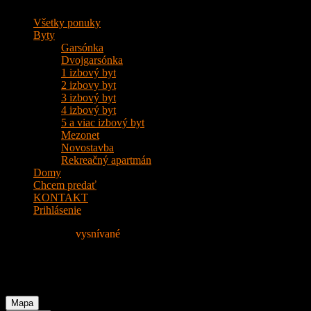
Všetky ponuky
Byty
Garsónka
Dvojgarsónka
1 izbový byt
2 izbovy byt
3 izbový byt
4 izbový byt
5 a viac izbový byt
Mezonet
Novostavba
Rekreačný apartmán
Domy
Chcem predať
KONTAKT
Prihlásenie
Nájdite si svoje
vysnívané
Bývanie!
Property Type: Garáže
Mapa