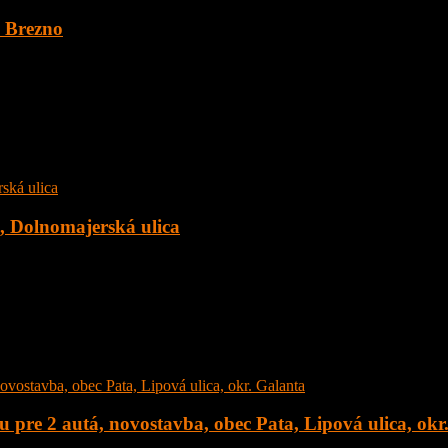
. Brezno
 o veľkosti 1891 m2 v obci Šumiac, okres Brezno, pod Kráľovou Hoľ
c, Dolnomajerská ulica
 Dolnomajerská ulica, okr. Senec s tepelným čerpadlom. Dom sa nachád
 pre 2 autá, novostavba, obec Pata, Lipová ulica, okr