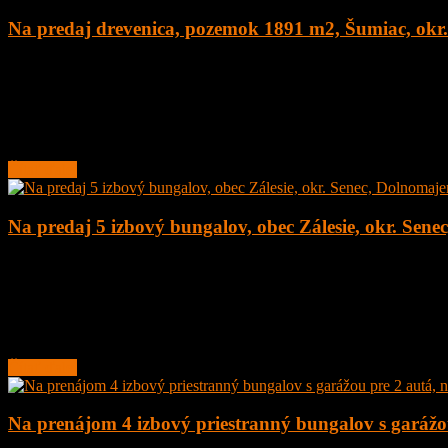
Na predaj drevenica, pozemok 1891 m2, Šumiac, okr
4
1
160 m²
179.000
€
Na predaj kompletne zrekonštruovaná drevenica na peknom pozemku
Lokalita obce sa nachádza v
Čítať ďalej
Na predaj 5 izbový bungalov, obec Zálesie, okr. Sene
5
2
135 m²
377.000
€
Na predaj novostavba 5 izbový rodinný dom – bungalov, obec Zálesie,
Rodinný
Čítať ďalej
Na prenájom 4 izbový priestranný bungalov s garážou