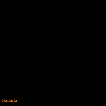
ou.
za v tichej ulici.
. Galanta