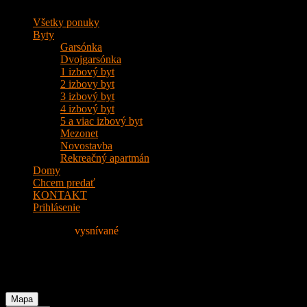
Všetky ponuky
Byty
Garsónka
Dvojgarsónka
1 izbový byt
2 izbovy byt
3 izbový byt
4 izbový byt
5 a viac izbový byt
Mezonet
Novostavba
Rekreačný apartmán
Domy
Chcem predať
KONTAKT
Prihlásenie
Nájdite si svoje
vysnívané
Bývanie!
5 a viac izbový byt
Mapa