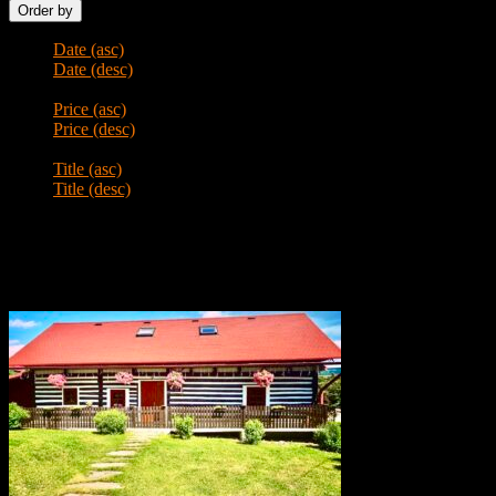
Order by
Date (asc)
Date (desc)
Price (asc)
Price (desc)
Title (asc)
Title (desc)
Prepáčte!
Žiadne ponuky nezodpovedajú zadaným kritériám.
Najnovšie ponuky