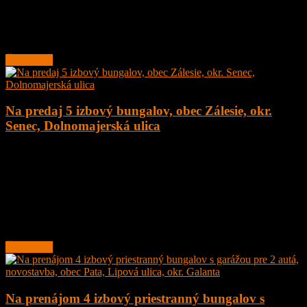
pozemku o veľkosti 1891 m2 v obci Šumiac, okres Brezno, pod
Kráľovou Hoľou.
Lokalita obce sa nachádza v
Čítať ďalej
Na predaj 5 izbový bungalov, obec Zálesie, okr.
Senec, Dolnomajerská ulica
5
2
135 m²
377.000
€
Na predaj novostavba 5 izbový rodinný dom – bungalov, obec
Zálesie, Dolnomajerská ulica, okr. Senec s tepelným čerpadlom.
Dom sa nachádza v tichej ulici.
Rodinný
Čítať ďalej
Na prenájom 4 izbový priestranný bungalov s