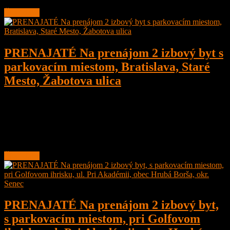
Čítať ďalej
PRENAJATÉ Na prenájom 2 izbový byt s
parkovacím miestom, Bratislava, Staré
Mesto, Žabotova ulica
2
1
52 m²
Prenajaté
Na prenájom 2 izbový byt s parkovacím miestom, s klimatizáciou,
novostavba, Bratislava, Staré Mesto, Žabotova ulica o veľkosti
52 m2 + balkón. Byt sa nachádza v
Čítať ďalej
PRENAJATÉ Na prenájom 2 izbový byt,
s parkovacím miestom, pri Golfovom