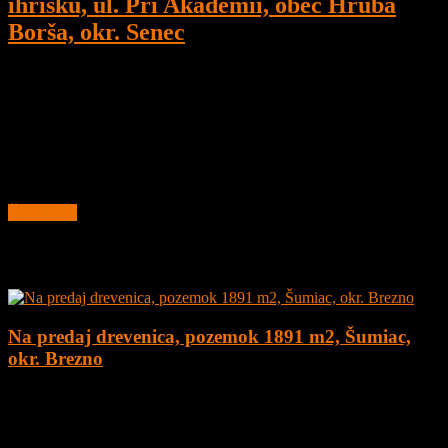
ihrisku, ul. Pri Akadémii, obec Hrubá
Borša, okr. Senec
2
1
60 m²
Prenajaté
Na prenájom 2 izbový byt, 60 m2, balkón + parkovacie miest,
Hrubá Borša, ul. Pri Akadémii, okr. Senec, novostavba pri
Golfovom ihrisku
Byt sa prenajíma
Čítať ďalej
Najnovšie ponuky
Na predaj drevenica, pozemok 1891 m2, Šumiac,
okr. Brezno
4
1
160 m²
179.000
€
Na predaj kompletne zrekonštruovaná drevenica na peknom