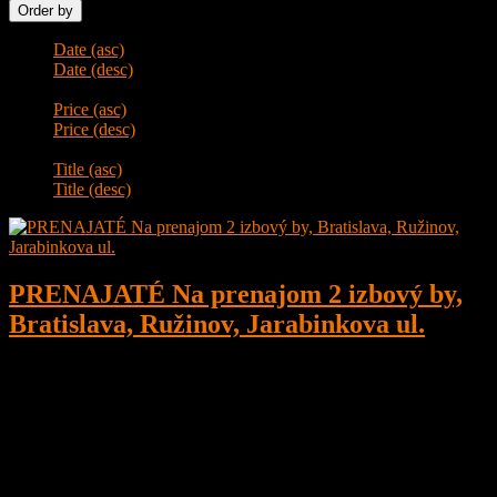
Order by
Date (asc)
Date (desc)
Price (asc)
Price (desc)
Title (asc)
Title (desc)
PRENAJATÉ Na prenajom 2 izbový by,
Bratislava, Ružinov, Jarabinkova ul.
2
1
58 m²
Prenajaté
Na prenájom 2 izbový byt, Bratislava, Ružinov, Jarabinkova,
Novostavba JARABINKY s veľkým balkónom, parkovacím
miestom v podzemnej garáži a klimatizáciou.
Byt je priestranný o celkovej