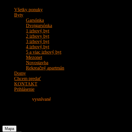
Všetky ponuky
Byty
Garsónka
Dvojgarsónka
1 izbový byt
2 izbovy byt
3 izbový byt
4 izbový byt
5 a viac izbový byt
Mezonet
Novostavba
Rekreačný apartmán
Domy
Chcem predať
KONTAKT
Prihlásenie
Nájdite si svoje
vysnívané
Bývanie!
Feature: Parkovacie miesto
Mapa