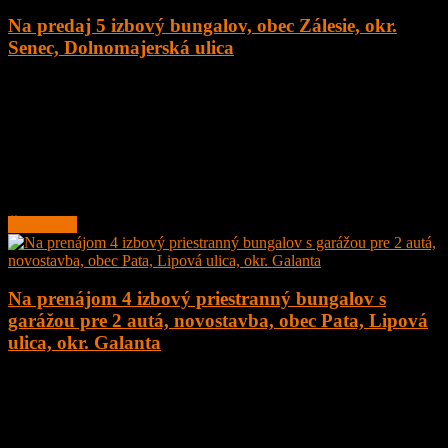
Na predaj 5 izbový bungalov, obec Zálesie, okr.
Senec, Dolnomajerská ulica
5
2
135 m²
377.000
€
Na predaj novostavba 5 izbový rodinný dom – bungalov, obec
Zálesie, Dolnomajerská ulica, okr. Senec s tepelným čerpadlom.
Dom sa nachádza v tichej ulici.
Rodinný
Čítať ďalej
Na prenájom 4 izbový priestranný bungalov s
garážou pre 2 autá, novostavba, obec Pata, Lipová
ulica, okr. Galanta
4
2
160 m²
1.200
€
Na prenájom 4 izbový priestranný bungalov s garážou pre 2 autá,
novostavba, obec Pata, Lipová ulica, okr. Galanta