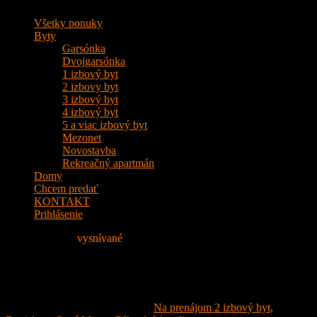
Všetky ponuky
Byty
Garsónka
Dvojgarsónka
1 izbový byt
2 izbovy byt
3 izbový byt
4 izbový byt
5 a viac izbový byt
Mezonet
Novostavba
Rekreačný apartmán
Domy
Chcem predať
KONTAKT
Prihlásenie
Nájdite si svoje
vysnívané
Bývanie!
IMG_4994
6. septembra 2022
- Attached to:
Na prenájom 2 izbový byt,