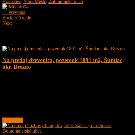
Bratislava, Staré Mesto, Záhradnícka ulica
← Previous
Back to Article
Next →
Najnovšie ponuky
Na predaj drevenica, pozemok 1891 m2, Šumiac,
okr. Brezno
4
1
160 m²
179.000
€
Na predaj kompletne zrekonštruovaná drevenica na peknom
pozemku o veľkosti 1891 m2 v obci Šumiac, okres Brezno, pod
Kráľovou Hoľou.
Lokalita obce sa nachádza v
Čítať ďalej