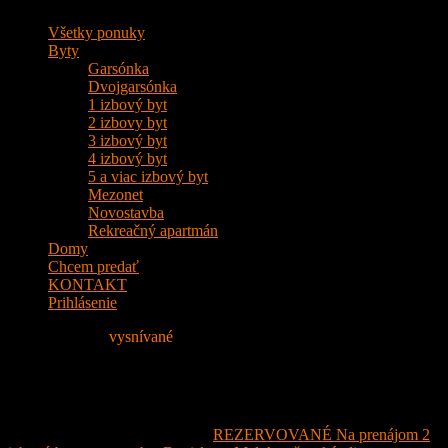
Všetky ponuky
Byty
Garsónka
Dvojgarsónka
1 izbový byt
2 izbovy byt
3 izbový byt
4 izbový byt
5 a viac izbový byt
Mezonet
Novostavba
Rekreačný apartmán
Domy
Chcem predať
KONTAKT
Prihlásenie
Nájdite si svoje
vysnívané
Bývanie!
IMG_9985
20. februára 2023
- Attached to:
REZERVOVANÉ Na prenájom 2