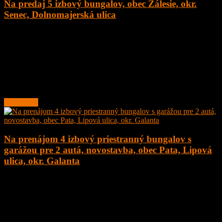
Na predaj 5 izbový bungalov, obec Zálesie, okr.
Senec, Dolnomajerská ulica
5
2
135 m²
377.000
€
Na predaj novostavba 5 izbový rodinný dom – bungalov, obec
Zálesie, Dolnomajerská ulica, okr. Senec s tepelným čerpadlom.
Dom sa nachádza v tichej ulici.
Rodinný
Čítať ďalej
Na prenájom 4 izbový priestranný bungalov s
garážou pre 2 autá, novostavba, obec Pata, Lipová
ulica, okr. Galanta
4
2
160 m²
1.200
€
Na prenájom 4 izbový priestranný bungalov s garážou pre 2 autá,
novostavba, obec Pata, Lipová ulica, okr. Galanta