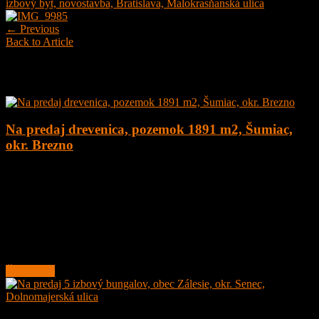
izbový byt, novostavba, Bratislava, Malokrasňanská ulica
← Previous
Back to Article
Najnovšie ponuky
Na predaj drevenica, pozemok 1891 m2, Šumiac,
okr. Brezno
4
1
160 m²
179.000
€
Na predaj kompletne zrekonštruovaná drevenica na peknom
pozemku o veľkosti 1891 m2 v obci Šumiac, okres Brezno, pod
Kráľovou Hoľou.
Lokalita obce sa nachádza v
Čítať ďalej