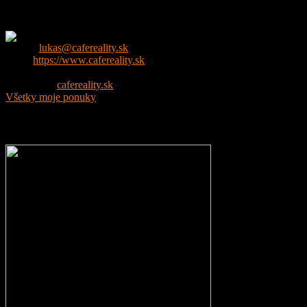
Peter Lukas
Email:
lukas@cafereality.sk
Web:
https://www.cafereality.sk
Tel.:
+421 907 055 744
Facebook:
cafereality.sk
Všetky moje ponuky
Chcete rekonštruovať?