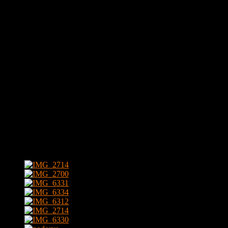
Byt sa prenajíma zariadený – rozkladacia sedačka, obývacia zosta
zostava v chodbe, nová práčka v kúpeľni.
Obývacia izba spojená s kuchyňou a veľkým balkónom, samostatná spá
Byt je ihneď VOĽNÝ k nasťahovaniu. Bez domácich zvierat.
Cena je uvedená bez energií. Cena nájmu je 600,- EUR/mes. + ener
priestorov). Spolu 750,- EUR/mes. vrátane energií, pripojenia i
V okolí:
potraviny, lahôdky, kaviarne, reštaurácie, banky, piváreň,
Nachádza sa v blízkosti ulíc:
Herlianska, Komárnická, Medzilabore
Fotogaléria