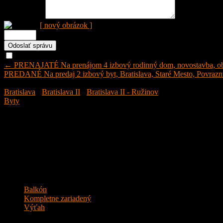
Vaša správa:
[ nový obrázok ]
Odoslať správu aj mne
← PRENAJATÉ Na prenájom 4 izbový rodinný dom, novostavba, obec 
PREDANÉ Na predaj 2 izbový byt, Bratislava, Staré Mesto, Povrazn
Prenajaté
Bratislava
›
Bratislava II
›
Bratislava II - Ružinov
Byty
Listing ID:
25047
Počet izieb:
2
Kúpeľne:
1
Obytná plocha:
50 m²
Typ:
2 izbový byt
Kúrenie:
Vlastné elektrické
Stav:
Novostavba
1. marca 2025
Balkón
Kompletne zariadený
Výťah