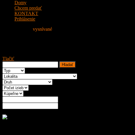
Domy
Chcem predať
KONTAKT
Prihlásenie
Nájdite si svoje
vysnívané
Bývanie!
PRENAJATÉ Na prenájom 2 izbov
Tlačiť
Rožšírené vyhľadávanie
Na prenájom 2 izbový byt, 50 m2, Novostavba, Bratislava, Ružin
Nachádza sa na 1/7 posch. zatepleného tehlového domu s výťaho