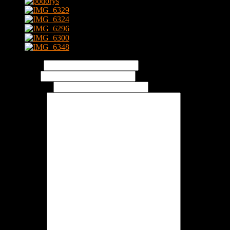
Vaše meno:
Váš email:
Váše tel. číslo: