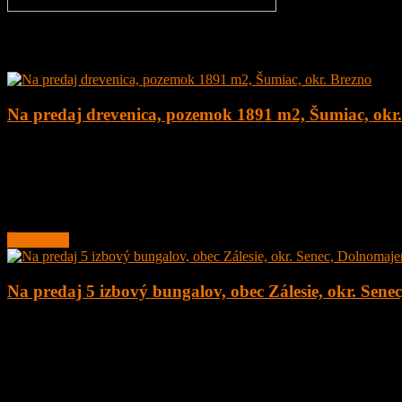
Najnovšie ponuky
Na predaj drevenica, pozemok 1891 m2, Šumiac, okr
4
1
160 m²
179.000
€
Na predaj kompletne zrekonštruovaná drevenica na peknom pozemku
Lokalita obce sa nachádza v
Čítať ďalej
Na predaj 5 izbový bungalov, obec Zálesie, okr. Sene
5
2
135 m²
377.000
€
Na predaj novostavba 5 izbový rodinný dom – bungalov, obec Zálesie,
Rodinný