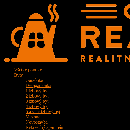
Všetky ponuky
Byty
Garsónka
Dvojgarsónka
1 izbový byt
2 izbovy byt
3 izbový byt
4 izbový byt
5 a viac izbový byt
Mezonet
Novostavba
Rekreačný apartmán