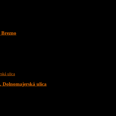
. Brezno
 o veľkosti 1891 m2 v obci Šumiac, okres Brezno, pod Kráľovou Hoľ
c, Dolnomajerská ulica
 Dolnomajerská ulica, okr. Senec s tepelným čerpadlom. Dom sa nachád