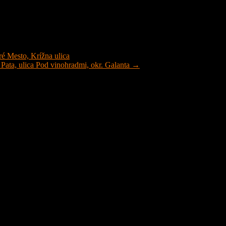
é Mesto, Krížna ulica
ta, ulica Pod vinohradmi, okr. Galanta →