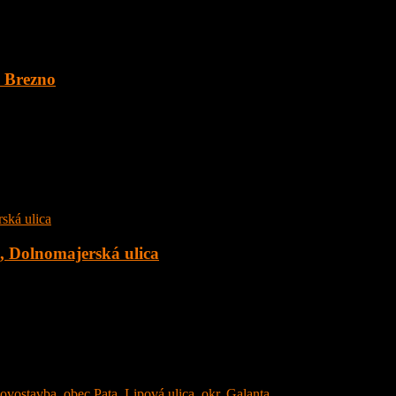
. Brezno
 o veľkosti 1891 m2 v obci Šumiac, okres Brezno, pod Kráľovou Hoľ
c, Dolnomajerská ulica
 Dolnomajerská ulica, okr. Senec s tepelným čerpadlom. Dom sa nachád