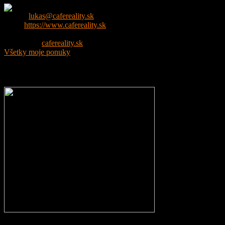
Email:
lukas@cafereality.sk
Web:
https://www.cafereality.sk
Tel.:
+421 907 055 744
Facebook:
cafereality.sk
Všetky moje ponuky
Chcete rekonštruovať?