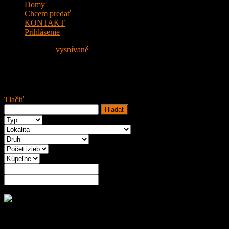
Domy
Chcem predať
KONTAKT
Prihlásenie
Nájdite si svoje
vysnívané
Bývanie!
PRENAJATÉ Na prenájom 2 izbov
Tlačiť
Rožšírené vyhľadávanie
Na prenájom 2 izbový zariadený byt po kompletnej rekonštrukcii,
Byt je o veľkosti 36 m2 a nachádza na 3. poschodí, 2x výťah v 