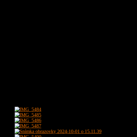
Prenajíma sa zariadený a vybavený:
vybavená kuchyňa (taniere, hrn
stoličkami, LCD TV, zariadenie obývačky, v spálni posteľ a v kúpeľni
Pozostáva zo:
vstupnej chodby, kúpeľne so sprchovým kútom s WC, 
Byt je kompletne zrekonštruovaný s menenou dispozíciou. Orien
Byt je voľný od 10.11.2025 k nasťahovaniu. Bez detí a domácich 
Cena je uvedená bez energií. Cena nájmu je 455,- EUR/mes. + en
provízia vo výške 450,- EUR.
Vybavenosť v okolí:
zástavky MHD, potraviny, LIDL, BILLA, kaviare
V blízkosti ulíc:
Vrakunská, Komárovská, Podunajská, Lotyšská, Pod
Fotogaléria