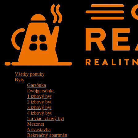
Všetky ponuky
Byty
Garsónka
Dvojgarsónka
1 izbový byt
2 izbovy byt
3 izbový byt
4 izbový byt
5 a viac izbový byt
Mezonet
Novostavba
Rekreačný apartmán