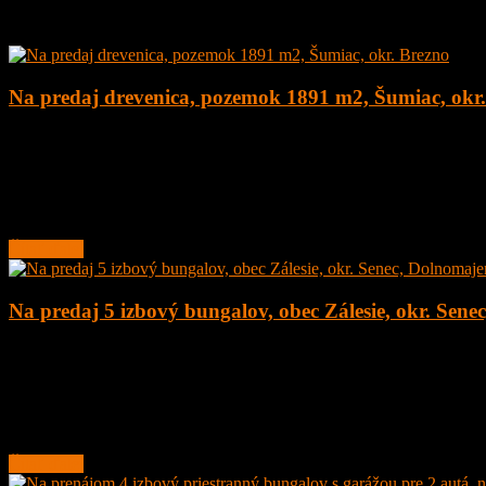
Najnovšie ponuky
Na predaj drevenica, pozemok 1891 m2, Šumiac, okr
4
1
160 m²
179.000
€
Na predaj kompletne zrekonštruovaná drevenica na peknom pozemku
Lokalita obce sa nachádza v
Čítať ďalej
Na predaj 5 izbový bungalov, obec Zálesie, okr. Sene
5
2
135 m²
377.000
€
Na predaj novostavba 5 izbový rodinný dom – bungalov, obec Zálesie,
Rodinný
Čítať ďalej