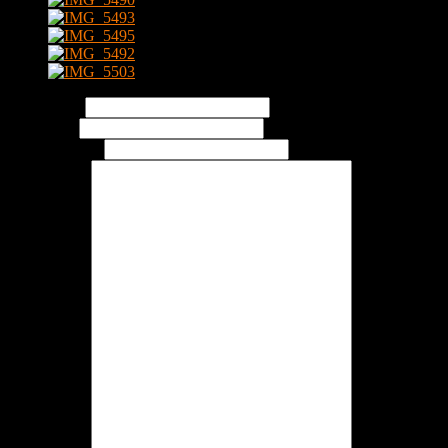
Vaše meno:
Váš email:
Váše tel. číslo: