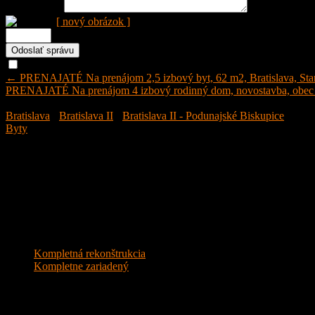
Vaša správa:
[ nový obrázok ]
Odoslať správu aj mne
← PRENAJATÉ Na prenájom 2,5 izbový byt, 62 m2, Bratislava, Star
PRENAJATÉ Na prenájom 4 izbový rodinný dom, novostavba, obec Pa
Prenajaté
Bratislava
›
Bratislava II
›
Bratislava II - Podunajské Biskupice
Byty
Listing ID:
24120
Počet izieb:
2
Kúpeľne:
1
Obytná plocha:
35,47 m²
Typ:
2 izbový byt
Kúrenie:
Ústredné kúrenie
Stav:
Kompletná rekonštrukcia
1. marca 2025
Kompletná rekonštrukcia
Kompletne zariadený
Peter Lukas