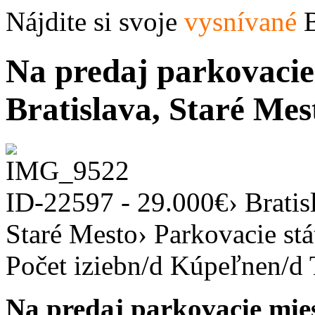
Nájdite si svoje
vysnívané
B
Na predaj parkovacie 
Bratislava, Staré Mes
ID-22597 -
29.000
€
›
Bratis
Staré Mesto
›
Parkovacie stá
Počet izieb
n/d
Kúpeľne
n/d
Na predaj parkovacie mie