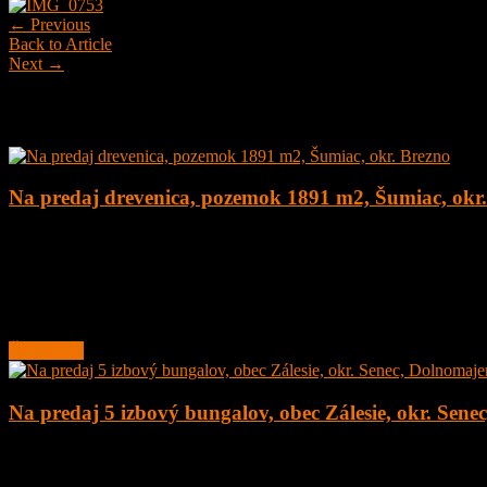
← Previous
Back to Article
Next →
Najnovšie ponuky
Na predaj drevenica, pozemok 1891 m2, Šumiac, okr
4
1
160 m²
179.000
€
Na predaj kompletne zrekonštruovaná drevenica na peknom pozemku
Lokalita obce sa nachádza v
Čítať ďalej
Na predaj 5 izbový bungalov, obec Zálesie, okr. Sene
5
2
135 m²
377.000
€