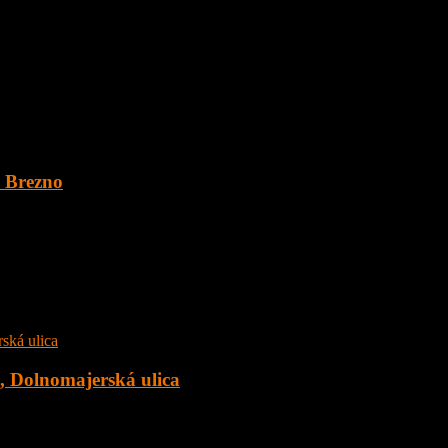
. Brezno
 o veľkosti 1891 m2 v obci Šumiac, okres Brezno, pod Kráľovou Hoľ
c, Dolnomajerská ulica