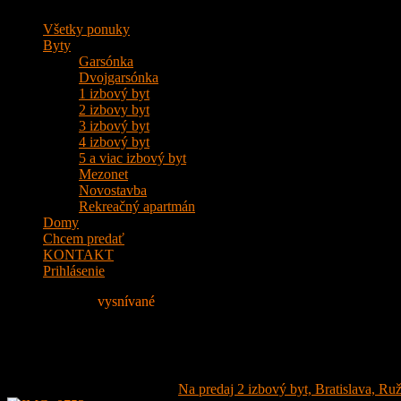
Všetky ponuky
Byty
Garsónka
Dvojgarsónka
1 izbový byt
2 izbovy byt
3 izbový byt
4 izbový byt
5 a viac izbový byt
Mezonet
Novostavba
Rekreačný apartmán
Domy
Chcem predať
KONTAKT
Prihlásenie
Nájdite si svoje
vysnívané
Bývanie!
IMG_0753
14. marca 2023
- Attached to:
Na predaj 2 izbový byt, Bratislava, Ruž