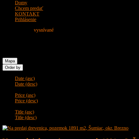
Domy
Chcem predať
KONTAKT
Prihlásenie
Nájdite si svoje
vysnívané
Bývanie!
Feature: Veľký pozemok
Mapa
Order by
Date (asc)
Date (desc)
Price (asc)
Price (desc)
Title (asc)
Title (desc)