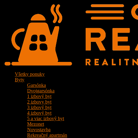
Všetky ponuky
Byty
Garsónka
Dvojgarsónka
1 izbový byt
2 izbovy byt
3 izbový byt
4 izbový byt
5 a viac izbový byt
Mezonet
Novostavba
Rekreačný apartmán