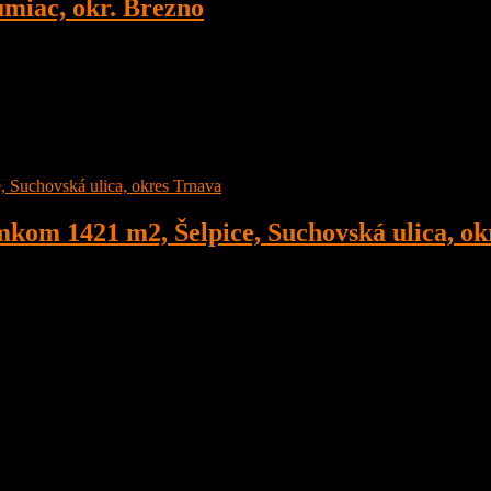
miac, okr. Brezno
 o veľkosti 1891 m2 v obci Šumiac, okres Brezno, pod Kráľovou Hoľ
om 1421 m2, Šelpice, Suchovská ulica, ok
menené plastové okná), ihneď obývateľný,