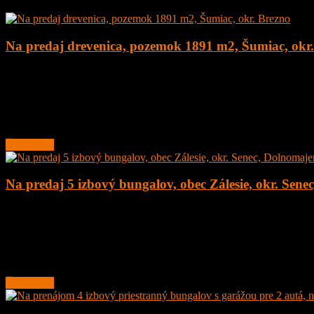
Na predaj drevenica, pozemok 1891 m2, Šumiac, okr
4
1
160 m²
179.000
€
Na predaj kompletne zrekonštruovaná drevenica na peknom pozemku
Lokalita obce sa nachádza v
Čítať ďalej
Na predaj 5 izbový bungalov, obec Zálesie, okr. Sene
5
2
135 m²
377.000
€
Na predaj novostavba 5 izbový rodinný dom – bungalov, obec Zálesie,
Rodinný
Čítať ďalej