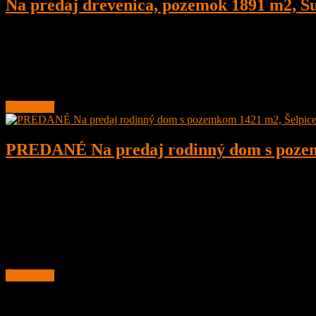
Na predaj drevenica, pozemok 1891 m2, Šu
4
1
160 m²
179.000
€
Na predaj kompletne zrekonštruovaná drevenica na peknom pozemku
Lokalita obce sa nachádza v
Čítať ďalej
PREDANÉ Na predaj rodinný dom s pozemk
3
1
90 m²
Predané
PREDANÉ
Na predaj rodinný dom Šelpice, Suchovská ulica, okres Trnava
Dom je po čiastočnej rekonštrukcii z roku 2005 (kuchyňa, kúpeľňa, 
Čítať ďalej
Najnovšie ponuky