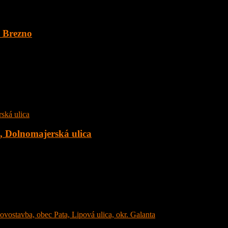
. Brezno
 o veľkosti 1891 m2 v obci Šumiac, okres Brezno, pod Kráľovou Hoľ
c, Dolnomajerská ulica
 Dolnomajerská ulica, okr. Senec s tepelným čerpadlom. Dom sa nachád