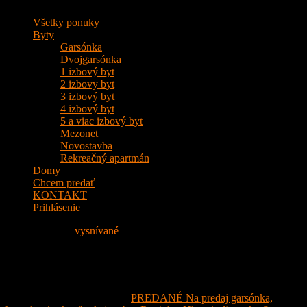
Všetky ponuky
Byty
Garsónka
Dvojgarsónka
1 izbový byt
2 izbovy byt
3 izbový byt
4 izbový byt
5 a viac izbový byt
Mezonet
Novostavba
Rekreačný apartmán
Domy
Chcem predať
KONTAKT
Prihlásenie
Nájdite si svoje
vysnívané
Bývanie!
IMG_1128
17. mája 2024
- Attached to:
PREDANÉ Na predaj garsónka,