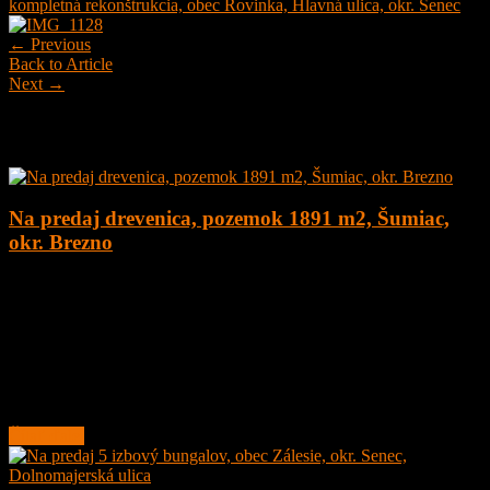
kompletná rekonštrukcia, obec Rovinka, Hlavná ulica, okr. Senec
← Previous
Back to Article
Next →
Najnovšie ponuky
Na predaj drevenica, pozemok 1891 m2, Šumiac,
okr. Brezno
4
1
160 m²
179.000
€
Na predaj kompletne zrekonštruovaná drevenica na peknom
pozemku o veľkosti 1891 m2 v obci Šumiac, okres Brezno, pod
Kráľovou Hoľou.
Lokalita obce sa nachádza v
Čítať ďalej