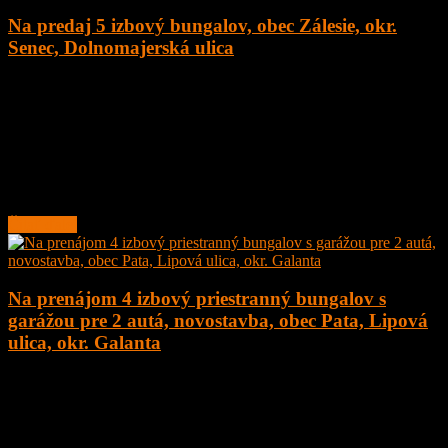
Na predaj 5 izbový bungalov, obec Zálesie, okr.
Senec, Dolnomajerská ulica
5
2
135 m²
377.000
€
Na predaj novostavba 5 izbový rodinný dom – bungalov, obec
Zálesie, Dolnomajerská ulica, okr. Senec s tepelným čerpadlom.
Dom sa nachádza v tichej ulici.
Rodinný
Čítať ďalej
Na prenájom 4 izbový priestranný bungalov s
garážou pre 2 autá, novostavba, obec Pata, Lipová
ulica, okr. Galanta
4
2
160 m²
1.200
€
Na prenájom 4 izbový priestranný bungalov s garážou pre 2 autá,
novostavba, obec Pata, Lipová ulica, okr. Galanta