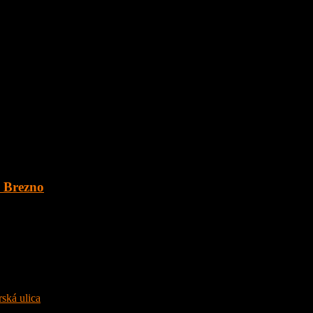
. Brezno
 o veľkosti 1891 m2 v obci Šumiac, okres Brezno, pod Kráľovou Hoľ