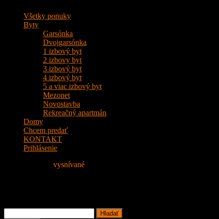
Všetky ponuky
Byty
Garsónka
Dvojgarsónka
1 izbový byt
2 izbovy byt
3 izbový byt
4 izbový byt
5 a viac izbový byt
Mezonet
Novostavba
Rekreačný apartmán
Domy
Chcem predať
KONTAKT
Prihlásenie
Nájdite si svoje
vysnívané
Bývanie!
Home