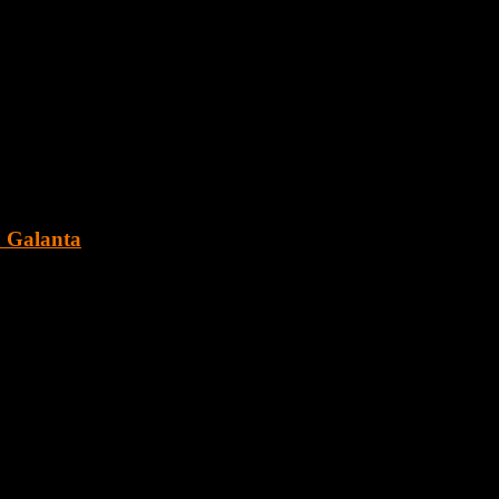
za v tichej ulici.
. Galanta