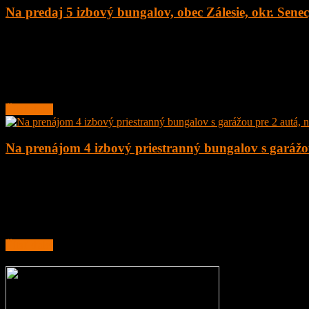
Na predaj 5 izbový bungalov, obec Zálesie, okr. Sene
5
2
135 m²
377.000
€
Na predaj novostavba 5 izbový rodinný dom – bungalov, obec Zálesie,
Rodinný
Čítať ďalej
Na prenájom 4 izbový priestranný bungalov s garážou
4
2
160 m²
1.200
€
Na prenájom 4 izbový priestranný bungalov s garážou pre 2 autá, novo
Dom je priestranný bungalov s dobrou dispozíciou
Čítať ďalej