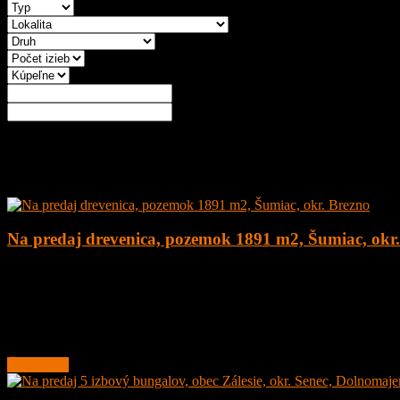
Rožšírené vyhľadávanie
Najnovšie ponuky
Na predaj drevenica, pozemok 1891 m2, Šumiac, okr
4
1
160 m²
179.000
€
Na predaj kompletne zrekonštruovaná drevenica na peknom pozemku
Lokalita obce sa nachádza v
Čítať ďalej