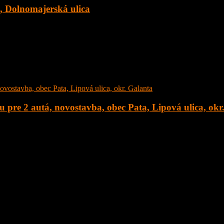
c, Dolnomajerská ulica
 Dolnomajerská ulica, okr. Senec s tepelným čerpadlom. Dom sa nachád
 pre 2 autá, novostavba, obec Pata, Lipová ulica, okr
stavba, obec Pata, Lipová ulica, okr. Galanta