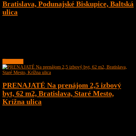
Bratislava, Podunajské Biskupice, Baltská
ulica
2
1
35,47 m²
Prenajaté
Na prenájom 2 izbový zariadený byt po kompletnej rekonštrukcii,
Bratislava, Podunajské Biskupice, Baltská ulica
Byt je o veľkosti 36 m2 a nachádza na 3. poschodí,
Čítať ďalej
PRENAJATÉ Na prenájom 2,5 izbový
byt, 62 m2, Bratislava, Staré Mesto,
Krížna ulica
3
1
62 m²
Prenajaté
Na prenájom 2,5 izbový byt 62 m2 s balkónom, Bratislava, Staré
Mesto, Krížna ulica po rekonštrukcii na 2. poschodí s výťahom.