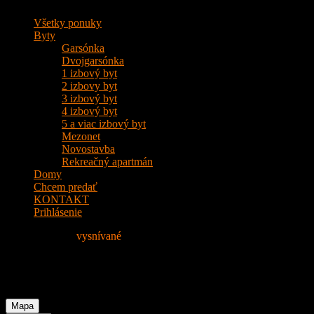
Všetky ponuky
Byty
Garsónka
Dvojgarsónka
1 izbový byt
2 izbovy byt
3 izbový byt
4 izbový byt
5 a viac izbový byt
Mezonet
Novostavba
Rekreačný apartmán
Domy
Chcem predať
KONTAKT
Prihlásenie
Nájdite si svoje
vysnívané
Bývanie!
Lokalita: Bratislava
Mapa