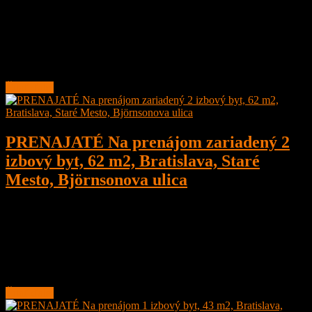
Na prenájom priestranný kompletne zariadený 2 izbový byt 65 m2,
Bratislava, Staré Mesto, Vajanského nábrežie, v úplnom centre
Bratislavy
Nachádza sa na zvýšenom prízemí
Čítať ďalej
PRENAJATÉ Na prenájom zariadený 2
izbový byt, 62 m2, Bratislava, Staré
Mesto, Björnsonova ulica
2
1
62 m²
Prenajaté
Na prenájom 2 izbový byt po čiastočnej rekonštrukcii o veľkosti 62
m2, Bratislava, Staré Mesto, Širšie centrum, Björnsonova ulica
Nachádza sa na 1. poschodí s
Čítať ďalej