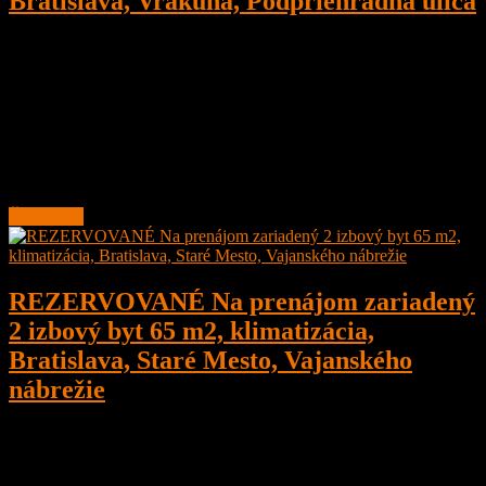
Bratislava, Vrakuňa, Podpriehradná ulica
2
1
50 m²
Prenajaté
PRENAJATÉ
Na prenájom 2 izbový byt, 50 m2 za príjemú cenu, po rekonštrukcii,
zariadený a kompletne vybavený, Bratislava, Vrakuňa,
Podpriehradná ulica
Byt sa nachádza v
Čítať ďalej
REZERVOVANÉ Na prenájom zariadený
2 izbový byt 65 m2, klimatizácia,
Bratislava, Staré Mesto, Vajanského
nábrežie
2
1
65 m²
700
€
/ Mesiac
REZERVOVANÉ