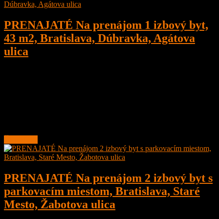
PRENAJATÉ Na prenájom 1 izbový byt,
43 m2, Bratislava, Dúbravka, Agátova
ulica
1
1
43 m²
Prenajaté
Na prenájom kompletne zariadený 1 izbový byt, Bratislava,
Dúbravka, Agátová ulica v tichej lokalite s bezbariérovým
prístupom do domu a bytu.
Byt je priestranný s
Čítať ďalej
PRENAJATÉ Na prenájom 2 izbový byt s
parkovacím miestom, Bratislava, Staré
Mesto, Žabotova ulica