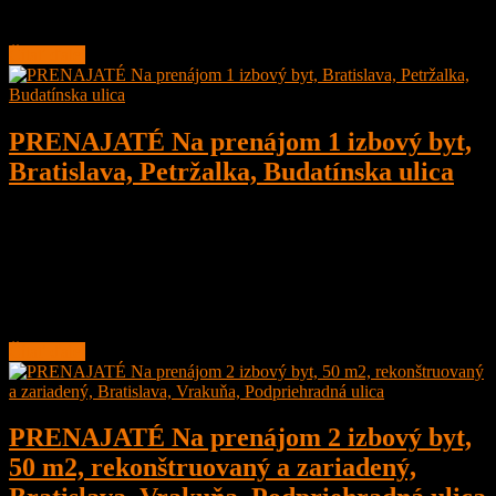
Byt je zrekonštruovaný, zariadený
Čítať ďalej
PRENAJATÉ Na prenájom 1 izbový byt,
Bratislava, Petržalka, Budatínska ulica
1
1
29 m²
Prenajaté
Na prenájom 1 izbový byt s presklennou loggiou 29 m2, Bratislava,
Petržalka, Budatínska ulica
Byt sa nachádza na 9. poschodí, 2x výťah. Parkovanie je verejné.
Čítať ďalej
PRENAJATÉ Na prenájom 2 izbový byt,
50 m2, rekonštruovaný a zariadený,