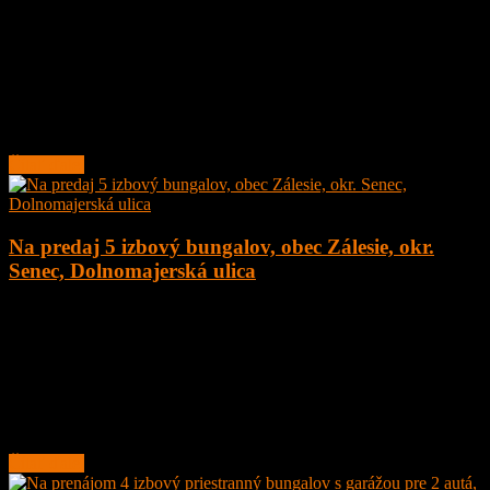
4
1
160 m²
179.000
€
Na predaj kompletne zrekonštruovaná drevenica na peknom
pozemku o veľkosti 1891 m2 v obci Šumiac, okres Brezno, pod
Kráľovou Hoľou.
Lokalita obce sa nachádza v
Čítať ďalej
Na predaj 5 izbový bungalov, obec Zálesie, okr.
Senec, Dolnomajerská ulica
5
2
135 m²
377.000
€
Na predaj novostavba 5 izbový rodinný dom – bungalov, obec
Zálesie, Dolnomajerská ulica, okr. Senec s tepelným čerpadlom.
Dom sa nachádza v tichej ulici.
Rodinný
Čítať ďalej