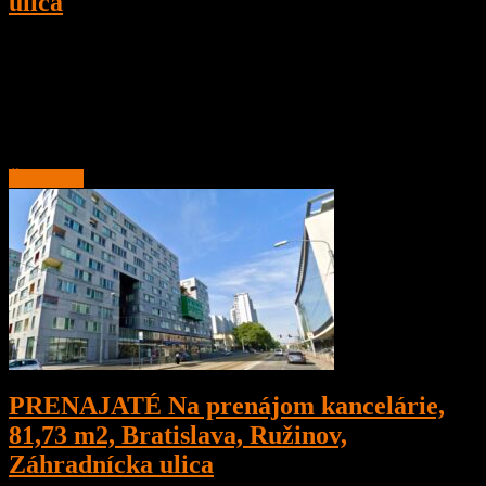
ulica
3
1
86 m²
Prenajaté
Na prenájom 3 izbový byt, 86 m2, s balkónom, Bratislava, Nové
Mesto, Šancova ulica, širšie centrum po kompletnej rekonštrukcii.
Nachádza sa v zateplenom bytovom dome s
Čítať ďalej
PRENAJATÉ Na prenájom kancelárie,
81,73 m2, Bratislava, Ružinov,
Záhradnícka ulica