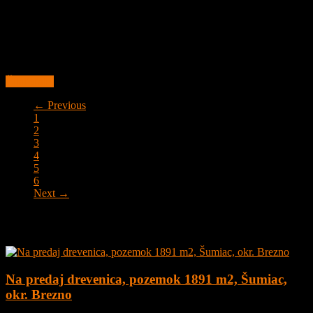
2
1
52 m²
Prenajaté
Na prenájom 2 izbový byt s parkovacím miestom, s klimatizáciou,
novostavba, Bratislava, Staré Mesto, Žabotova ulica o veľkosti
52 m2 + balkón. Byt sa nachádza v
Čítať ďalej
← Previous
1
2
3
4
5
6
Next →
Najnovšie ponuky
Na predaj drevenica, pozemok 1891 m2, Šumiac,
okr. Brezno