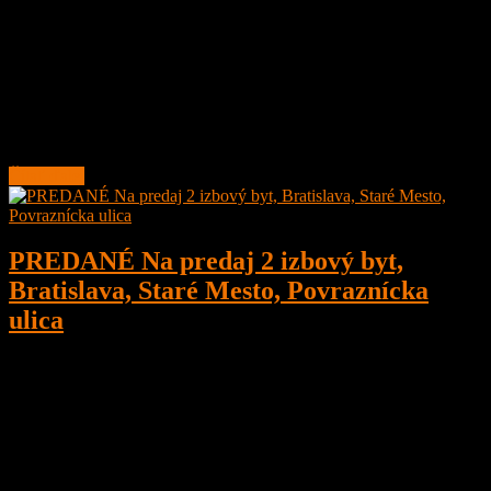
1
1
81,73 m²
Prenajaté
Na prenájom kancelárie o veľkosti 81,73 m2, Bratislava, Ružinov,
Záhradnícka ulica
Priestory sa nachádzajú v novostavbe budovy OCTOPUS o
veľkosti podlahovej plochy 72,60 m2 priestorov kancelárií
Čítať ďalej
PREDANÉ Na predaj 2 izbový byt,
Bratislava, Staré Mesto, Povraznícka
ulica
2
1
70 m²
Predané
REZERVOVANÉ
Na predaj 2 izbový byt, 70 m2 v nadstavbe s pekným
vnútroblokom, Bratislava, Staré Mesto, Širšie centrum, Povraznícka
ulica