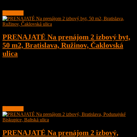
Rozloha bytu je 57 m2
Čítať ďalej
PRENAJATÉ Na prenájom 2 izbový byt,
50 m2, Bratislava, Ružinov, Čaklovská
ulica
2
1
50 m²
Prenajaté
Na prenájom 2 izbový byt, 50 m2, Novostavba, Bratislava,
Ružinov, Čaklovská ulica
Nachádza sa na 1/7 posch. zatepleného tehlového domu s výťahom
s balkónom, samostatné
Čítať ďalej
PRENAJATÉ Na prenájom 2 izbový,