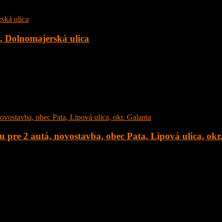
c, Dolnomajerská ulica
 Dolnomajerská ulica, okr. Senec s tepelným čerpadlom. Dom sa nachád
 pre 2 autá, novostavba, obec Pata, Lipová ulica, okr
stavba, obec Pata, Lipová ulica, okr. Galanta