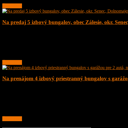
Čítať ďalej
Na predaj 5 izbový bungalov, obec Zálesie, okr. Sene
5
2
135 m²
377.000
€
Na predaj novostavba 5 izbový rodinný dom – bungalov, obec Zálesie,
Rodinný
Čítať ďalej
Na prenájom 4 izbový priestranný bungalov s garážou
4
2
160 m²
1.200
€
Na prenájom 4 izbový priestranný bungalov s garážou pre 2 autá, novo
Dom je priestranný bungalov s dobrou dispozíciou
Čítať ďalej