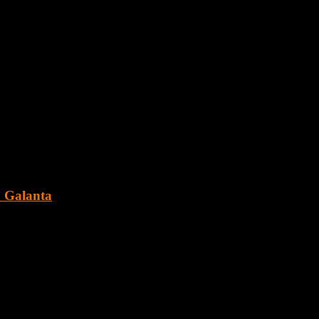
za v tichej ulici.
. Galanta