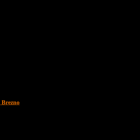
. Brezno
 o veľkosti 1891 m2 v obci Šumiac, okres Brezno, pod Kráľovou Hoľ