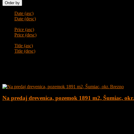
Order by
Date (asc)
Date (desc)
Price (asc)
Price (desc)
Title (asc)
Title (desc)
Prepáčte!
Žiadne ponuky nezodpovedajú zadaným kritériám.
Najnovšie ponuky
Na predaj drevenica, pozemok 1891 m2, Šumiac, okr
4
1
160 m²
179.000
€
Na predaj kompletne zrekonštruovaná drevenica na peknom pozemku
Lokalita obce sa nachádza v