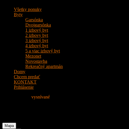
Všetky ponuky
Byty
Garsónka
Dvojgarsónka
1 izbový byt
2 izbovy byt
3 izbový byt
4 izbový byt
5 a viac izbový byt
Mezonet
Novostavba
Rekreačný apartmán
Domy
Chcem predať
KONTAKT
Prihlásenie
Nájdite si svoje
vysnívané
Bývanie!
Feature: BORY
Mapa